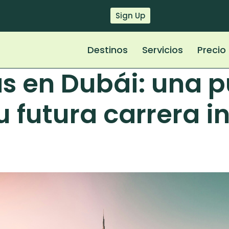
Sign Up
Destinos
Servicios
Precio
as en Dubái: una p
u futura carrera i