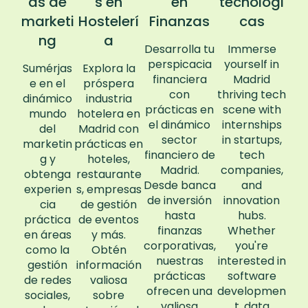
as de
s en
en
tecnológi
marketi
Hostelerí
Finanzas
cas
ng
a
Desarrolla tu
Immerse
perspicacia
yourself in
Sumérjas
Explora la
financiera
Madrid
e en el
próspera
con
thriving tech
dinámico
industria
prácticas en
scene with
mundo
hotelera en
el dinámico
internships
del
Madrid con
sector
in startups,
marketin
prácticas en
financiero de
tech
g y
hoteles,
Madrid.
companies,
obtenga
restaurante
Desde banca
and
experien
s, empresas
de inversión
innovation
cia
de gestión
hasta
hubs.
práctica
de eventos
finanzas
Whether
en áreas
y más.
corporativas,
you're
como la
Obtén
nuestras
interested in
gestión
información
prácticas
software
de redes
valiosa
ofrecen una
developmen
sociales,
sobre
valiosa
t, data