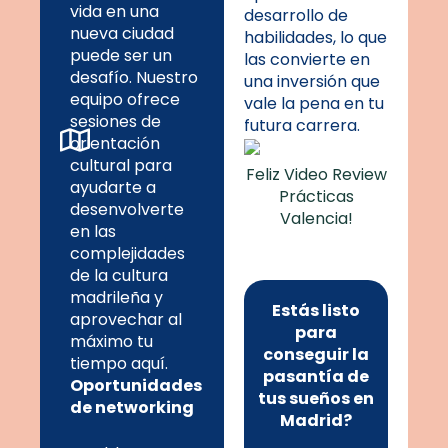
vida en una
desarrollo de
nueva ciudad
habilidades, lo que
puede ser un
las convierte en
desafío. Nuestro
una inversión que
equipo ofrece
vale la pena en tu
sesiones de
futura carrera.
orientación
cultural para
Feliz Video Review
ayudarte a
Prácticas
desenvolverte
Valencia!
en las
complejidades
de la cultura
madrileña y
Estás listo
aprovechar al
para
máximo tu
conseguir la
tiempo aquí.
pasantía de
Oportunidades
tus sueños en
de networking
Madrid?