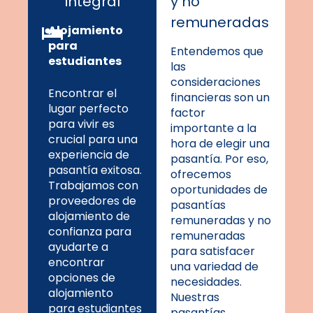
integral
y no
remuneradas
Alojamiento
para
Entendemos que
estudiantes
las
consideraciones
Encontrar el
financieras son un
lugar perfecto
factor
para vivir es
importante a la
crucial para una
hora de elegir una
experiencia de
pasantía. Por eso,
pasantía exitosa.
ofrecemos
Trabajamos con
oportunidades de
proveedores de
pasantías
alojamiento de
remuneradas y no
confianza para
remuneradas
ayudarte a
para satisfacer
encontrar
una variedad de
opciones de
necesidades.
alojamiento
Nuestras
para estudiantes
pasantías