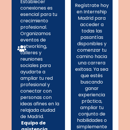
Establecer
Regístrate hoy
conexiones es
en Internship
esencial para tu
Madrid para
crecimiento
acceder a
profesional.
todas las
Organizamos
pasantías
eventos de
disponibles y
networking,
comenzar tu
talleres y
camino hacia
reuniones
una carrera
sociales para
exitosa. Ya sea
ayudarte a
que estés
ampliar tu red
buscando
profesional y
ganar
conectar con
experiencia
personas con
práctica,
ideas afines en la
ampliar tu
relajada ciudad
conjunto de
de Madrid.
habilidades o
Equipo de
simplemente
asistencia