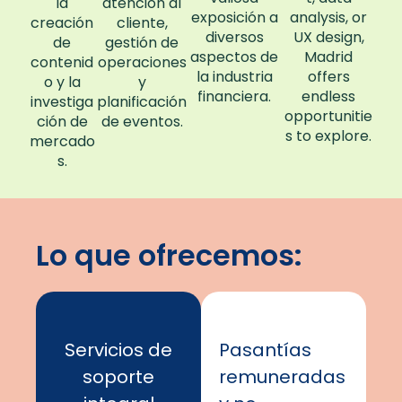
la
atención al
exposición a
analysis, or
creación
cliente,
diversos
UX design,
de
gestión de
aspectos de
Madrid
contenid
operaciones
la industria
offers
o y la
y
financiera.
endless
investiga
planificación
opportunitie
ción de
de eventos.
s to explore.
mercado
s.
Lo que ofrecemos:
Servicios de
Pasantías
soporte
remuneradas