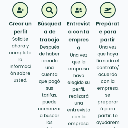
Crear un
Búsqued
Entrevist
Prepárat
perfil
a de
a con la
e para
Solicite
trabajo
empres
partir
ahora y
Después
Una vez
a
complete
de haber
que haya
Una vez
la
creado
firmado el
que la
informaci
una
contrato/
empresa
ón sobre
cuenta
acuerdo
haya
usted.
que pagó
con la
elegido su
sus
empresa,
perfil,
tarifas,
se
realizará
puede
preparar
una
comenzar
á para
entrevista
a buscar
partir. Le
con la
las
ayudarem
empresa.