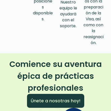
posicione
os con la
Nuestro
s
preparaci
equipo le
disponible
ón de la
ayudará
s.
Visa, así
con el
como con
soporte.
la
reasignaci
ón.
Comience su aventura
épica de prácticas
profesionales
Únete a nosotras hoy!