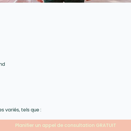
and
variés, tels que :
Planifier un appel de consultation GRATUIT